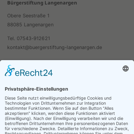
Bürgerstiftung Langenargen
Obere Seestraße 1
88085 Langenargen
Tel. 07543-912621
kontakt@buergerstiftung-langenargen.de
Unsere Bankverbindungen
Sparkasse Bodensee
IBAN DE44 6905 0001 0024 9856 65
BIC SOLADES1KNZ
Volksbank Friedrichshafen-Tettang
IBAN DE17 6519 1500 0038 1140 03
BIC GENODES1TET