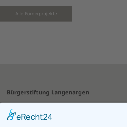
Alle Förderprojekte
Bürgerstiftung Langenargen
Obere Seestraße 1
88085 Langenargen