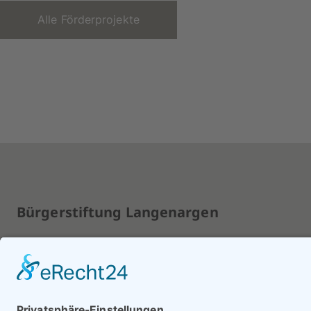
Alle Förderprojekte
Bürgerstiftung Langenargen
Obere Seestraße 1
88085 Langenargen
Tel. 07543-912621