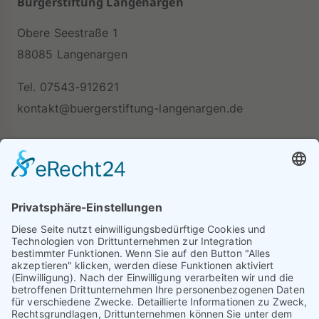
Bürgerstiftung Langenargen
Obere Seestraße 1
88085 Langenargen
Tel. 07543-912621
kontakt@buergerstiftung-langenargen.de
Unsere Bankverbindungen
Sparkasse Bodensee
IBAN DE44 6905 0001 0024 9856 65
BIC SOLADES1KNZ
Volksbank Friedrichshafen-Tettang
IBAN DE17 6519 1500 0038 1140 03
BIC GENODES1TET