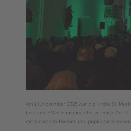
Am 21. November 2025 war die Kirche St. Marti
besondere Weise miteinander vereinte. Der Tit
mit biblischen Themen und popkulturellen Son