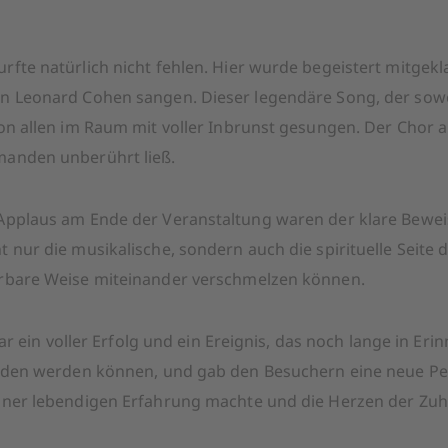
fte natürlich nicht fehlen. Hier wurde begeistert mitgekl
 Leonard Cohen sangen. Dieser legendäre Song, der sowohl
on allen im Raum mit voller Inbrunst gesungen. Der Chor a
manden unberührt ließ.
pplaus am Ende der Veranstaltung waren der klare Beweis 
 nur die musikalische, sondern auch die spirituelle Seit
erbare Weise miteinander verschmelzen können.
ar ein voller Erfolg und ein Ereignis, das noch lange in Eri
unden werden können, und gab den Besuchern eine neue Pe
iner lebendigen Erfahrung machte und die Herzen der Zuh