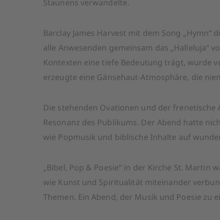
Staunens verwandelte.
Barclay James Harvest mit dem Song „Hymn“ dur
alle Anwesenden gemeinsam das „Halleluja“ von
Kontexten eine tiefe Bedeutung trägt, wurde v
erzeugte eine Gänsehaut-Atmosphäre, die nie
Die stehenden Ovationen und der frenetische A
Resonanz des Publikums. Der Abend hatte nicht
wie Popmusik und biblische Inhalte auf wund
„Bibel, Pop & Poesie“ in der Kirche St. Martin w
wie Kunst und Spiritualität miteinander verb
Themen. Ein Abend, der Musik und Poesie zu e